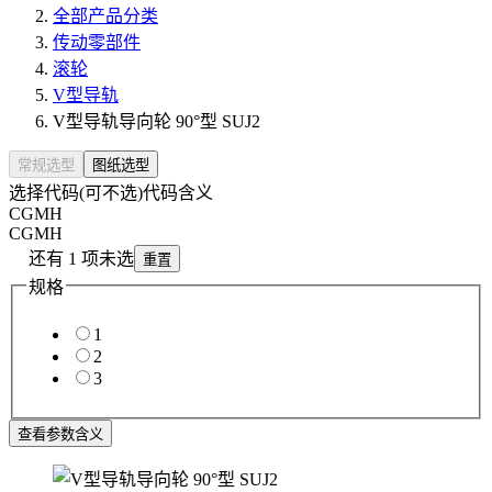
全部产品分类
传动零部件
滚轮
V型导轨
V型导轨导向轮 90°型 SUJ2
常规选型
图纸选型
选择代码(可不选)
代码含义
CGMH
CGMH
还有
1
项未选
重置
规格
1
2
3
查看参数含义