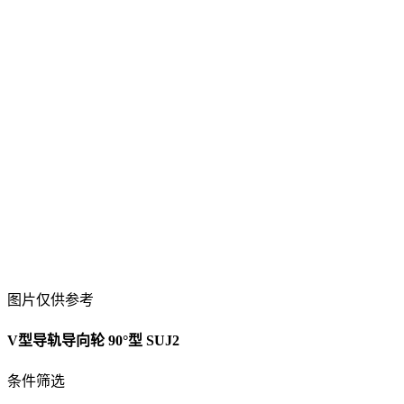
图片仅供参考
V型导轨导向轮 90°型 SUJ2
条件筛选