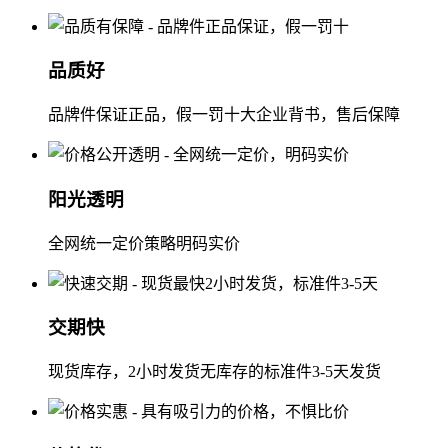
品质好
品牌件保证正品，假一罚十大企业背书，售后保障
阳光透明
全网统一定价策略明码实价
交期快
现货库存，2小时发货无库存的标准件3-5天发货