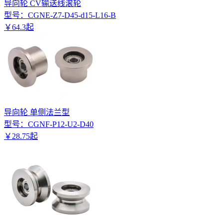
导向轮 CV输送线滚轮
型号：
CGNE-Z7-D45-d15-L16-B
￥
64
.
3
起
导向轮 单侧法兰型
型号：
CGNF-P12-U2-D40
￥
28
.
75
起