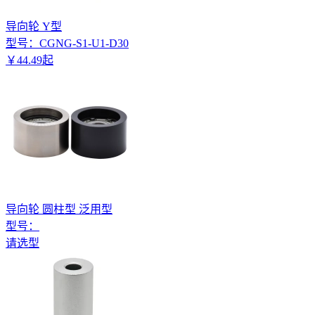
导向轮 Y型
型号：
CGNG-S1-U1-D30
￥
44
.
49
起
导向轮 圆柱型 泛用型
型号：
请选型