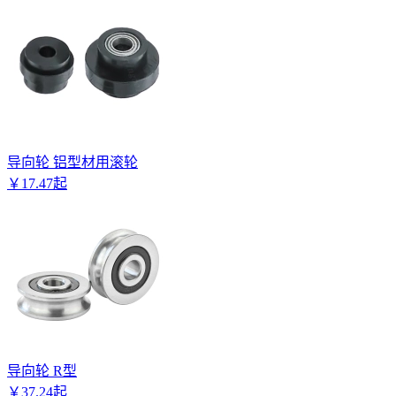
导向轮 铝型材用滚轮
￥
17
.
47
起
导向轮 R型
￥
37
.
24
起