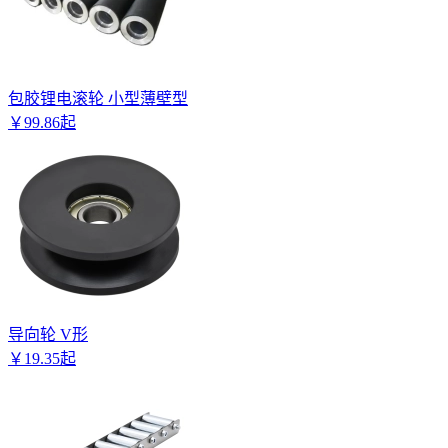
包胶锂电滚轮 小型薄壁型
￥
99
.
86
起
导向轮 V形
￥
19
.
35
起