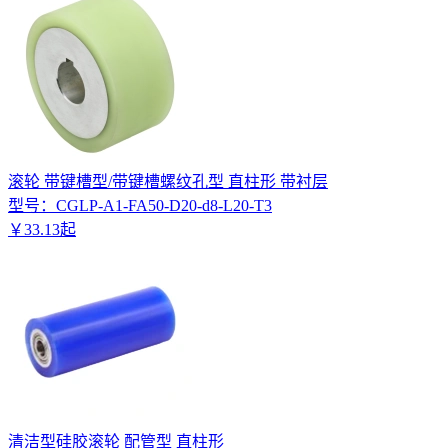
滚轮 带键槽型/带键槽螺纹孔型 直柱形 带衬层
型号：
CGLP-A1-FA50-D20-d8-L20-T3
￥
33
.
13
起
清洁型硅胶滚轮 配管型 直柱形