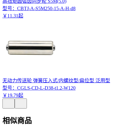
高扭矩圆弧齿同步轮 S5M(5.0)
型号：
CBTJ-A-S5M250-15-A-H-d8
￥
11
.
31
起
无动力传送轮 弹簧压入式/内螺纹型/扁位型 泛用型
型号：
CGLS-CD-L-D38-t1.2-W120
￥
19
.
79
起
相似商品