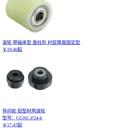
滚轮 带轴承型 直柱形 衬层厚度固定型
￥
19
.
46
起
导向轮 铝型材用滚轮
型号：
CGNC-F24-6
￥
17
.
47
起