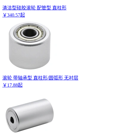
清洁型硅胶滚轮 配管型 直柱形
￥
340
.
57
起
滚轮 带轴承型 直柱形/圆弧形 无衬层
￥
17
.
88
起