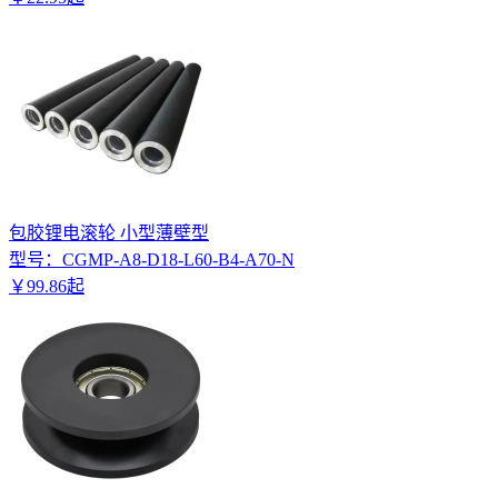
包胶锂电滚轮 小型薄壁型
型号：
CGMP-A8-D18-L60-B4-A70-N
￥
99
.
86
起