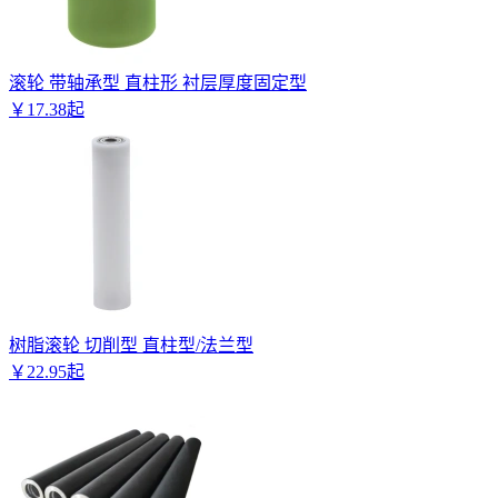
滚轮 带轴承型 直柱形 衬层厚度固定型
￥
17
.
38
起
树脂滚轮 切削型 直柱型/法兰型
￥
22
.
95
起