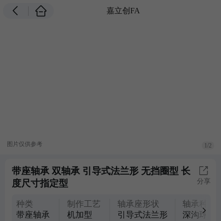
嘉立创FA
图片仅供参考
1/2
带座轴承 双轴承 引导式法兰形 无挡圈型 长
分享
度尺寸指定型
种类
制作工艺
轴承座形状
轴承种类
带座轴承
机加型
引导式法兰形
深沟球轴