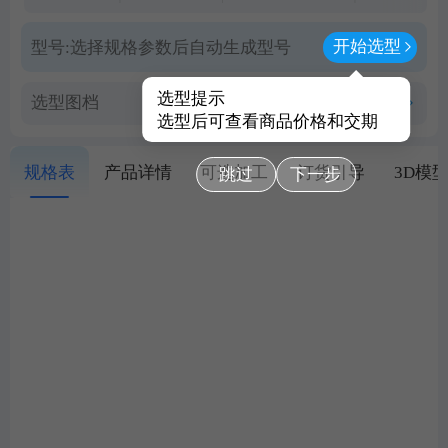
开始选型
型号:
选择规格参数后自动生成型号
选型提示
选型图档
查看PDF图档
选型后可查看商品价格和交期
规格表
产品详情
可选加工
订货引导
3D模
跳过
下一步