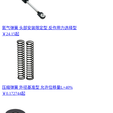
氮气弹簧 头部安装限定型 反作用力选择型
￥
24
.
15
起
压缩弹簧 外径基准型 允许位移量L×40%
￥
0
.
172744
起