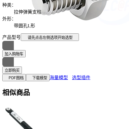
种类
：
拉伸弹簧支柱
外形
：
带圆孔L形
产品型号
请先点击左侧选项
开始选型
加入购物车
立即购买
海量模型
选型插件
PDF图档
下载模型
相似商品