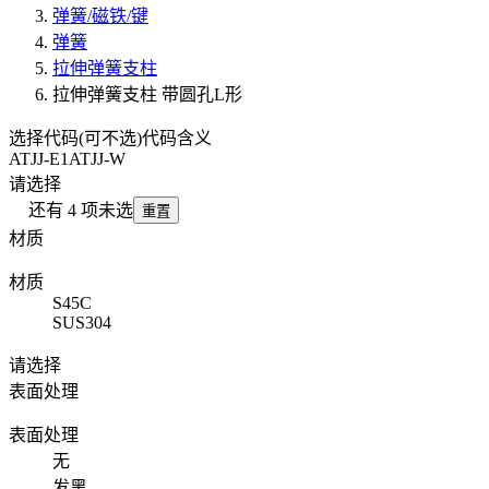
弹簧/磁铁/键
弹簧
拉伸弹簧支柱
拉伸弹簧支柱 带圆孔L形
选择代码(可不选)
代码含义
ATJJ-E1
ATJJ-W
请选择
还有
4
项未选
重置
材质
材质
S45C
SUS304
请选择
表面处理
表面处理
无
发黑