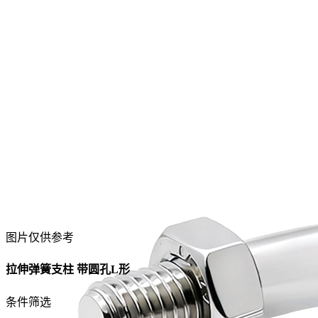
图片仅供参考
拉伸弹簧支柱 带圆孔L形
条件筛选