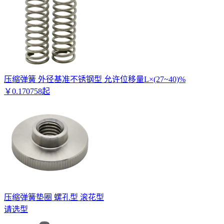
压缩弹簧 外径基准不锈钢型 允许位移量L×(27~40)%
￥
0
.
170758
起
压缩弹簧垫圈 螺孔型 滚花型
请选型