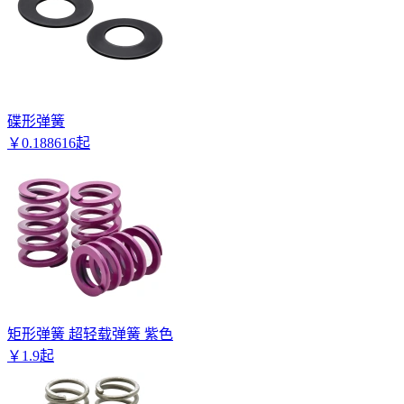
碟形弹簧
￥
0
.
188616
起
矩形弹簧 超轻载弹簧 紫色
￥
1
.
9
起