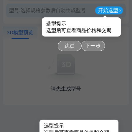
型号:
选择规格参数后自动生成型号
开始选型
选型提示
选型后可查看商品价格和交期
3D模型预览
跳过
下一步
请先生成型号
选型提示