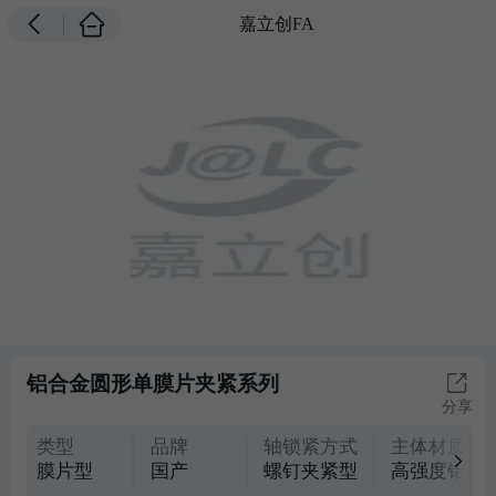
嘉立创FA
铝合金圆形单膜片夹紧系列
分享
类型
品牌
轴锁紧方式
主体材质
膜片型
国产
螺钉夹紧型
高强度铝合