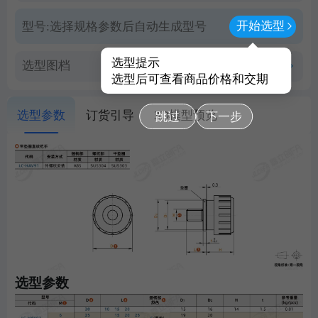
开始选型
型号:
选择规格参数后自动生成型号
选型提示
选型图档
查看PDF图档
选型后可查看商品价格和交期
选型参数
订货引导
3D模型预览
跳过
下一步
选型参数