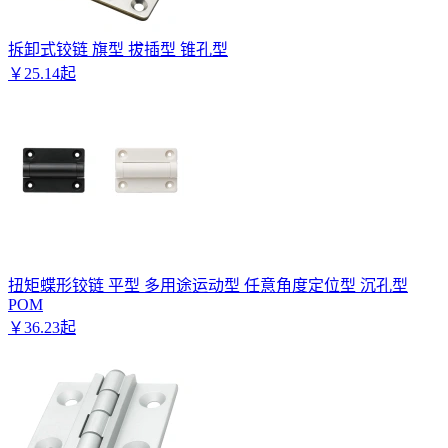
拆卸式铰链 旗型 拔插型 锥孔型
￥
25
.
14
起
扭矩蝶形铰链 平型 多用途运动型 任意角度定位型 沉孔型
POM
￥
36
.
23
起