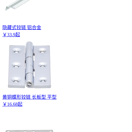
隐藏式铰链 铝合金
￥
33
.
9
起
黄铜蝶形铰链 长板型 平型
￥
16
.
68
起