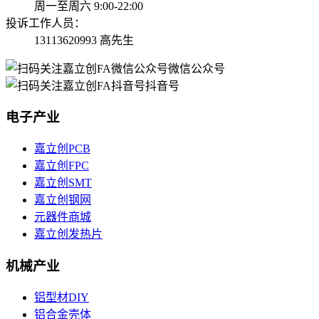
周一至周六 9:00-22:00
投诉工作人员：
13113620993 高先生
微信公众号
抖音号
电子产业
嘉立创PCB
嘉立创FPC
嘉立创SMT
嘉立创钢网
元器件商城
嘉立创发热片
机械产业
铝型材DIY
铝合金壳体