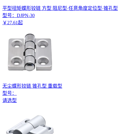
平型扭矩蝶形铰链 方型 阻尼型·任意角度定位型·锥孔型
型号：
DJPN-30
￥
27
.
61
起
无尘蝶形铰链 锥孔型 重载型
型号：
请选型