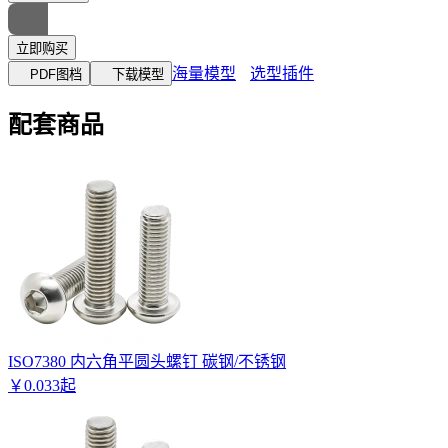
立即购买
海量模型
选型插件
PDF图档
下载模型
配套商品
ISO7380 内六角平圆头螺钉 碳钢/不锈钢
￥
0
.
033
起