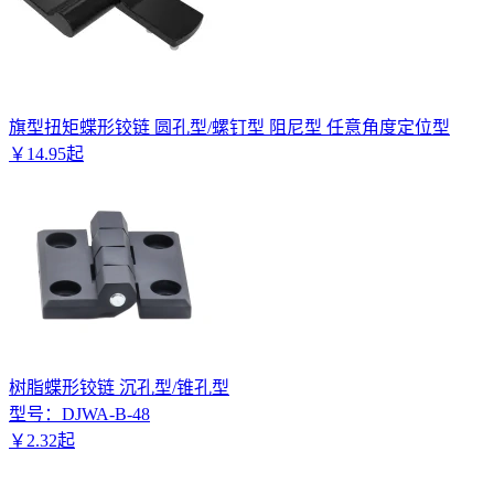
旗型扭矩蝶形铰链 圆孔型/螺钉型 阻尼型 任意角度定位型
￥
14
.
95
起
树脂蝶形铰链 沉孔型/锥孔型
型号：
DJWA-B-48
￥
2
.
32
起