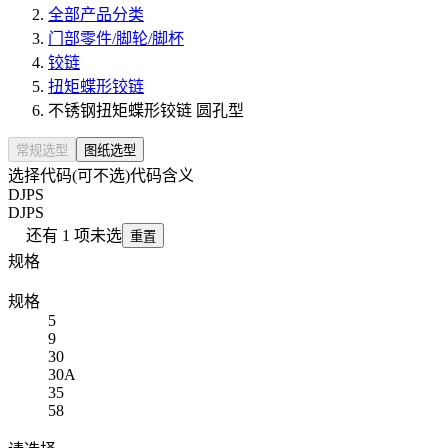
全部产品分类
门部零件/脚轮/脚杯
铰链
扭矩蝶形铰链
不锈钢扭矩蝶形铰链 圆孔型
常规选型
图纸选型
选择代码(可不选)
代码含义
DJPS
DJPS
还有
1
项未选
重置
规格
规格
5
9
30
30A
35
58