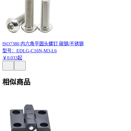
ISO7380 内六角平圆头螺钉 碳钢/不锈钢
型号：
EDLG-C16N-M3-L6
￥
0
.
033
起
相似商品