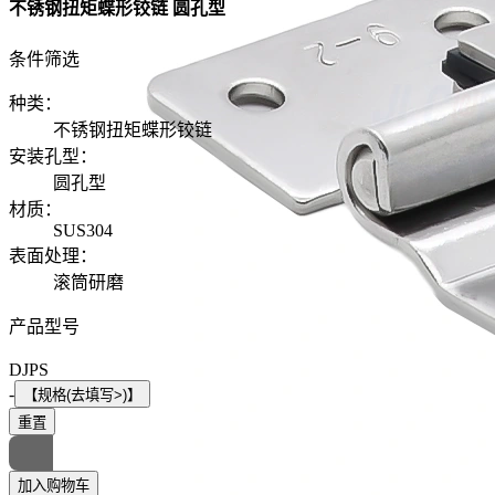
不锈钢扭矩蝶形铰链 圆孔型
条件筛选
种类
：
不锈钢扭矩蝶形铰链
安装孔型
：
圆孔型
材质
：
SUS304
表面处理
：
滚筒研磨
产品型号
DJPS
-
【规格(去填写>)】
重置
加入购物车