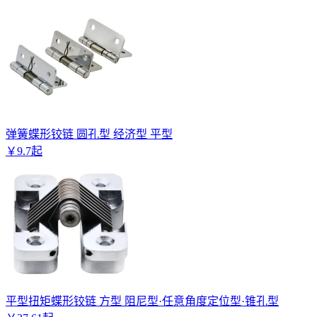
弹簧蝶形铰链 圆孔型 经济型 平型
￥
9
.
7
起
平型扭矩蝶形铰链 方型 阻尼型·任意角度定位型·锥孔型