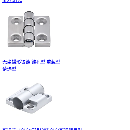
￥
27
.
61
起
无尘蝶形铰链 锥孔型 重载型
请选型