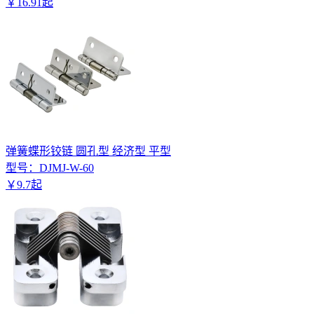
￥
16
.
91
起
弹簧蝶形铰链 圆孔型 经济型 平型
型号：
DJMJ-W-60
￥
9
.
7
起