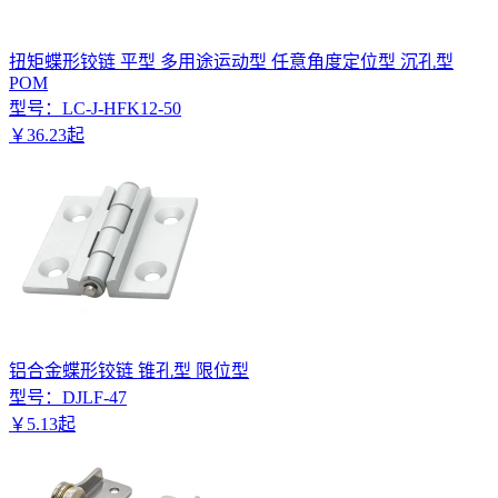
扭矩蝶形铰链 平型 多用途运动型 任意角度定位型 沉孔型
POM
型号：
LC-J-HFK12-50
￥
36
.
23
起
铝合金蝶形铰链 锥孔型 限位型
型号：
DJLF-47
￥
5
.
13
起