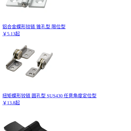
铝合金蝶形铰链 锥孔型 限位型
￥
5
.
13
起
扭矩蝶形铰链 圆孔型 SUS430 任意角度定位型
￥
13
.
8
起