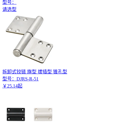
型号：
请选型
拆卸式铰链 旗型 拔插型 锥孔型
型号：
DJRS-R-51
￥
25
.
14
起