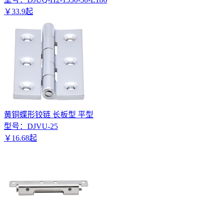
￥
33
.
9
起
黄铜蝶形铰链 长板型 平型
型号：
DJVU-25
￥
16
.
68
起