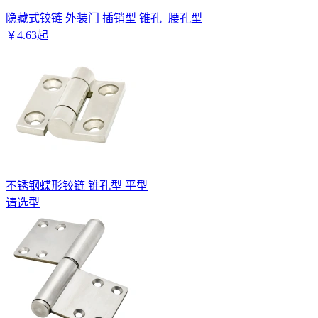
隐藏式铰链 外装门 插销型 锥孔+腰孔型
￥
4
.
63
起
不锈钢蝶形铰链 锥孔型 平型
请选型