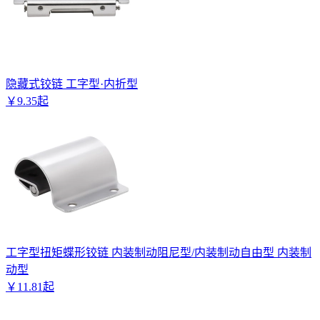
隐藏式铰链 工字型·内折型
￥
9
.
35
起
工字型扭矩蝶形铰链 内装制动阻尼型/内装制动自由型 内装制
动型
￥
11
.
81
起