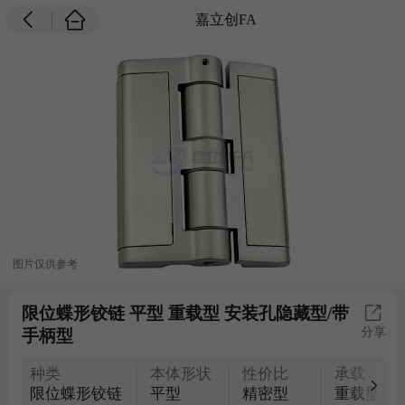
嘉立创FA
图片仅供参考
限位蝶形铰链 平型 重载型 安装孔隐藏型/带
分享
手柄型
种类
本体形状
性价比
承载
限位蝶形铰链
平型
精密型
重载型