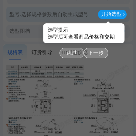
开始选型
型号:
选择规格参数后自动生成型号
选型提示
选型图档
查看PDF图档
选型后可查看商品价格和交期
规格表
订货引导
3D模型预览
跳过
下一步