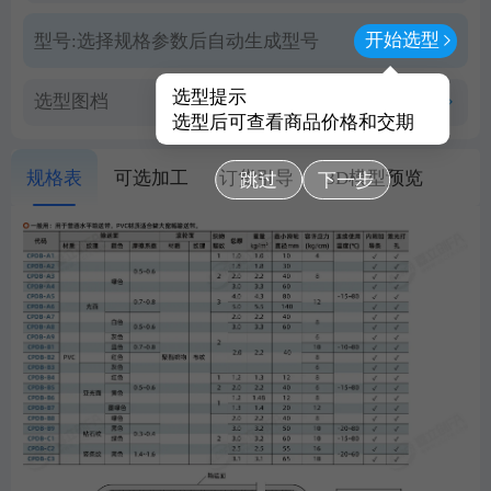
开始选型
型号:
选择规格参数后自动生成型号
选型提示
选型图档
查看PDF图档
选型后可查看商品价格和交期
规格表
可选加工
订货引导
3D模型预览
跳过
下一步