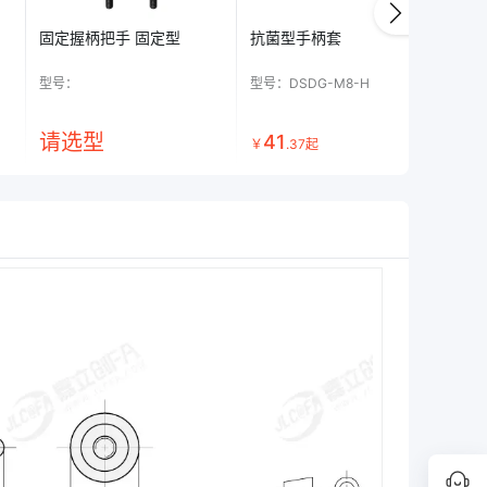
固定握柄把手 固定型
抗菌型手柄套
固
阶
型号：
型号：
DSDG-M8-H
型号
请选型
41
3
￥
.
37
起
￥