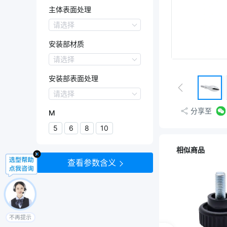
Q235
主体表面处理
SS400
主体表面处理
请选择
镀铬
安装部材质
镀亮铬
安装部材质
请选择
Q235
安装部表面处理
SS400
安装部表面处理
请选择
镀铬
分享至
M
镀亮铬
5
6
8
10
相似商品
查看参数含义
不再提示