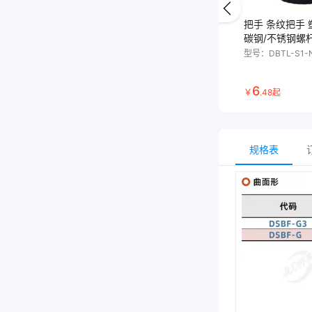
把手 条纹把手
碳钢/不锈钢螺
型号：
DBTL-S1-
6
￥
.
48
起
规格表