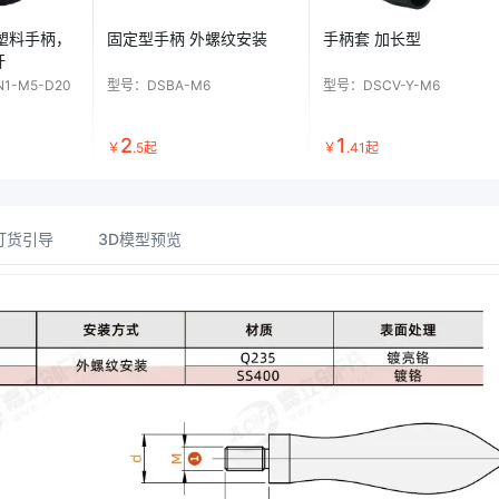
 塑料手柄，
固定型手柄 外螺纹安装
手柄套 加长型
杆
N1-M5-D20
型号：
DSBA-M6
型号：
DSCV-Y-M6
2
1
￥
.
5
起
￥
.
41
起
订货引导
3D模型预览