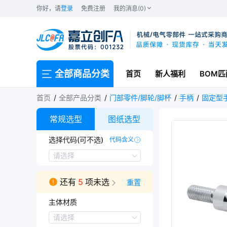
你好，请
登录
免费注册
我的消息(0)
全部商品分类
首页
新人福利
BOM匹
首页
全部产品分类
门部零件/脚轮/脚杯
手柄
固定型
常规选型
图纸选型
选择代码(可不选)
代码含义
DSBF-G
DSBF-G3
请选择
还有
5
项未选
重置
主体材质
主体材质
请选择