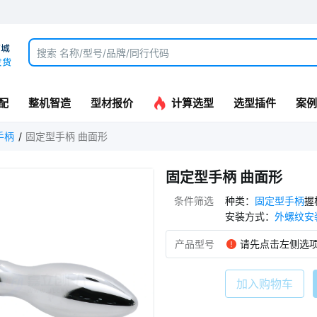
配
整机智造
型材报价
计算选型
选型插件
案例
手柄
固定型手柄 曲面形
固定型手柄 曲面形
条件筛选
种类
：
固定型手柄
握
安装方式
：
外螺纹安
产品型号
请先点击左侧选
加入购物车