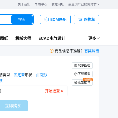
关于我们
帮助中心
收藏网址
嘉立创产业服务站群
搜索
BOM匹配
购物车
图纸
机械大师
ECAD电气设计
更多
商品信息不准确？
有奖纠错
PDF图档
下载模型
柄类型
：
固定型
形状
：
曲面形
装
海量模型
选型插件
项
开始选型
立即购买