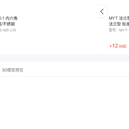
70.1 内六角
MYT 法
钢/不锈钢
法兰型 标
S-M5-L10
型号：
MYT-
12
￥
.
88
起
3D模型预览