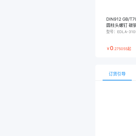
DIN912 GB/T
圆柱头螺钉 碳
型号：
EDLA-310
0
￥
.
275055
起
订货引导