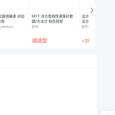
兰型直线轴承 对边
MYT 法兰型线性滚珠衬套
法兰型直线轴承 双衬
准型
圆/方法兰 轻负荷型
法兰型
LMH5UU
型号：
型号：
LMF30L
请选型
28
￥
.
04
起