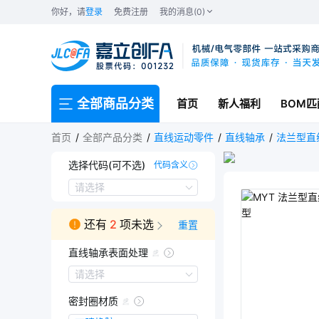
你好，请
登录
免费注册
我的消息(0)
全部商品分类
首页
新人福利
BOM匹
首页
全部产品分类
直线运动零件
直线轴承
法兰型直
选择代码(可不选)
代码含义
MYT-LMHP6LUU
MYT-LMHP8LUU
MYT-LMHP10LUU
请选择
还有
2
项未选
重置
直线轴承表面处理
直线轴承表面处理
请选择
无
密封圈材质
无电解镀镍