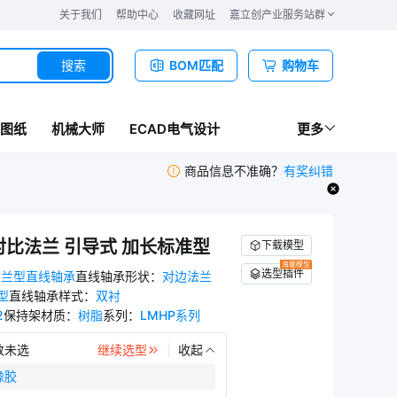
关于我们
帮助中心
收藏网址
嘉立创产业服务站群
搜索
BOM匹配
购物车
图纸
机械大师
ECAD电气设计
更多
商品信息不准确？
有奖纠错
LUU
MYT-LMHP25LUU
MYT-LMHP30LUU
MYT-LMHP35LUU
MYT-LMH
 对比法兰 引导式 加长标准型
下载模型
海量模型
选型插件
法兰型直线轴承
直线轴承形状
：
对边法兰
型
直线轴承样式
：
双衬
2
保持架材质
：
树脂
系列
：
LMHP系列
数未选
继续选型
收起
橡胶