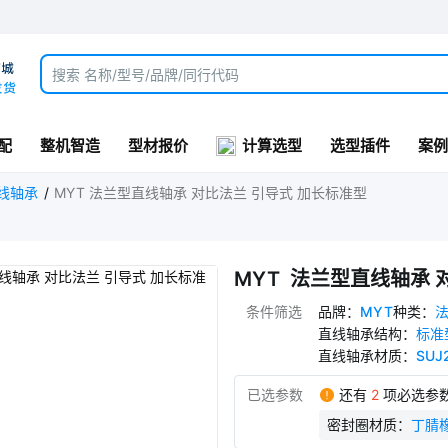
配
整机智造
型材报价
计算选型
选型插件
案例
线轴承
MYT 法兰型直线轴承 对比法兰 引导式 加长标准型
MYT-LMHP12LUU
MYT-LMHP13LUU
MYT-LMHP16LUU
MYT-LMHP20
MYT  法兰型直线轴承
条件筛选
品牌
：
MYT
种类
：
直线轴承结构
：
标准
直线轴承材质
：
SUJ
已选参数
还有
2
项必选参
密封圈材质
：
丁腈