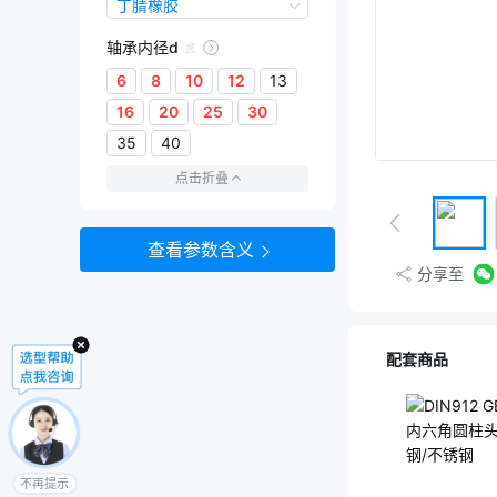
密封圈材质
丁腈橡胶
丁腈橡胶
轴承内径d
6
8
10
12
13
16
20
25
30
35
40
点击折叠
查看参数含义
分享至
配套商品
不再提示