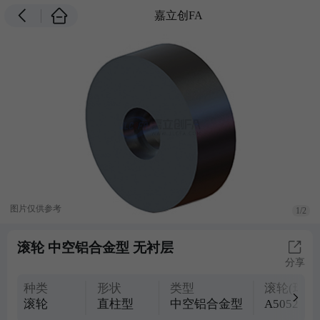
嘉立创FA
图片仅供参考
1/2
滚轮 中空铝合金型 无衬层
分享
种类
形状
类型
滚轮(球)
滚轮
直柱型
中空铝合金型
A5052