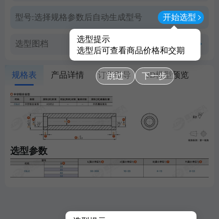
型号:
选择规格参数后自动生成型号
开始选型
选型提示
选型图档
查看PDF图档
选型后可查看商品价格和交期
规格表
产品详情
订货引导
3D模型预览
跳过
下一步
选型参数