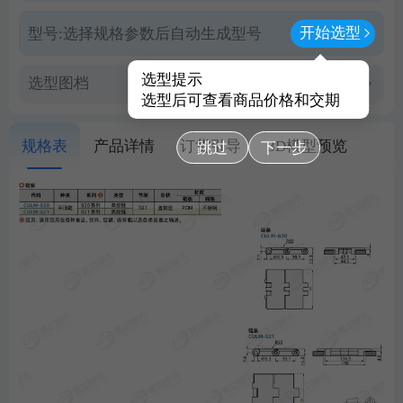
开始选型
型号:
选择规格参数后自动生成型号
选型提示
选型图档
查看PDF图档
选型后可查看商品价格和交期
规格表
产品详情
订货引导
3D模型预览
跳过
下一步