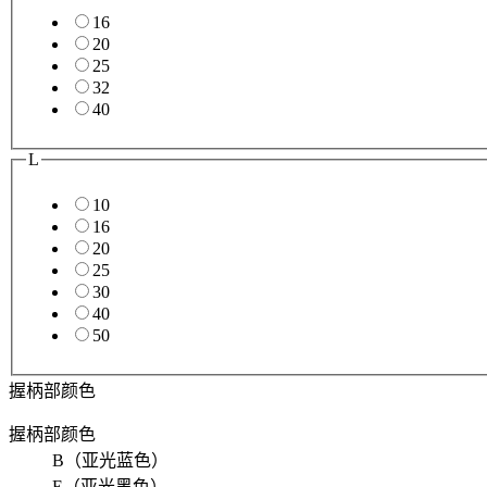
16
20
25
32
40
L
10
16
20
25
30
40
50
握柄部颜色
握柄部颜色
B（亚光蓝色）
E（亚光黑色）