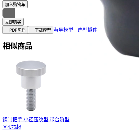
加入购物车
立即购买
海量模型
选型插件
PDF图档
下载模型
相似商品
钢制把手 小径压纹型 带台阶型
￥
4
.
75
起