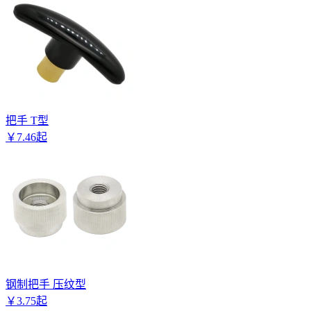
把手 T型
￥
7
.
46
起
钢制把手 压纹型
￥
3
.
75
起