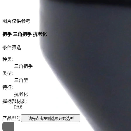
图片仅供参考
把手 三角把手 抗老化
条件筛选
种类
：
三角把手
类型
：
三角型
特征
：
抗老化
握柄部材质
：
PA6
产品型号
请先点击左侧选项
开始选型