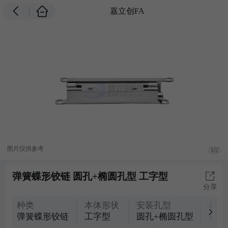
嘉立创FA
图片仅供参考
1/2
弹簧蝶形铰链 圆孔+椭圆孔型 工字型
分享
种类
本体形状
安装孔型
材质
弹簧蝶形铰链
工字型
圆孔+椭圆孔型
SUS