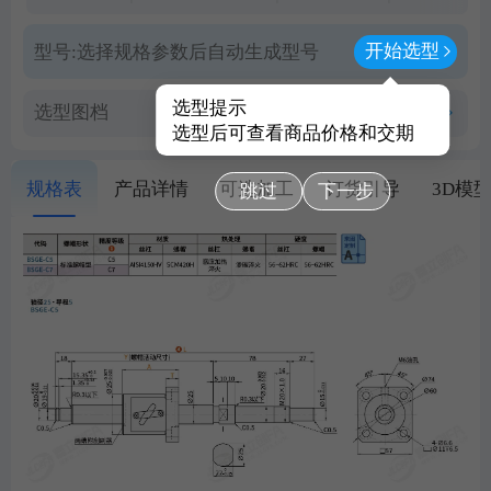
开始选型
型号:
选择规格参数后自动生成型号
选型提示
选型图档
查看PDF图档
选型后可查看商品价格和交期
规格表
产品详情
可选加工
订货引导
3D模
跳过
下一步