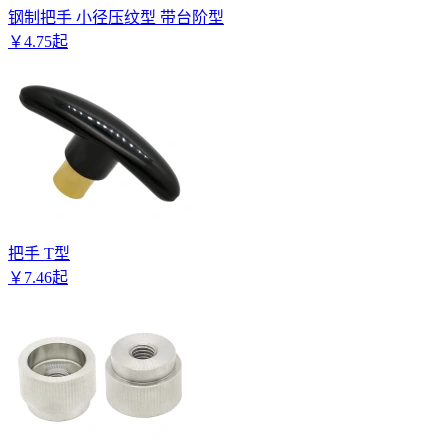
钢制把手 小径压纹型 带台阶型
￥
4
.
75
起
把手 T型
￥
7
.
46
起