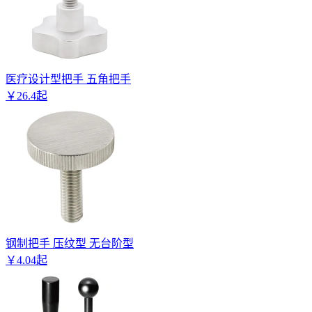
医疗设计型把手 五角把手
￥
26
.
4
起
钢制把手 压纹型 无台阶型
￥
4
.
04
起