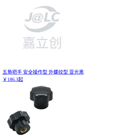
五角把手 安全操作型 外螺纹型 亚光黑
￥
186
.
3
起