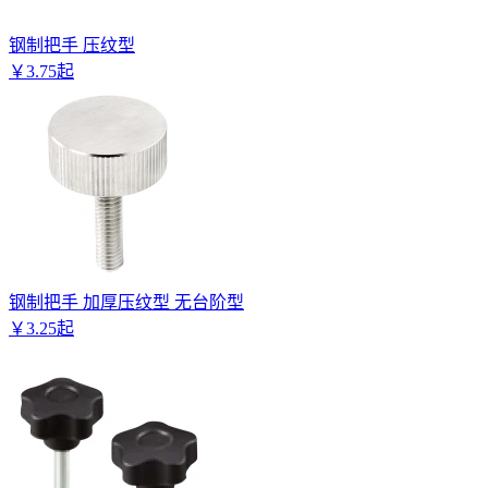
钢制把手 压纹型
￥
3
.
75
起
钢制把手 加厚压纹型 无台阶型
￥
3
.
25
起