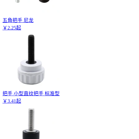
五角把手 尼龙
￥
2
.
25
起
把手 小型直纹把手 标准型
￥
3
.
41
起