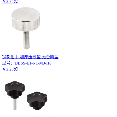
￥
3
.
75
起
钢制把手 加厚压纹型 无台阶型
型号：
DBSS-E1-N1-M3-H8
￥
3
.
25
起