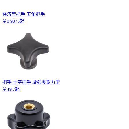
经济型把手 五角把手
￥
0
.
9375
起
把手 十字把手 增强夹紧力型
￥
49
.
7
起