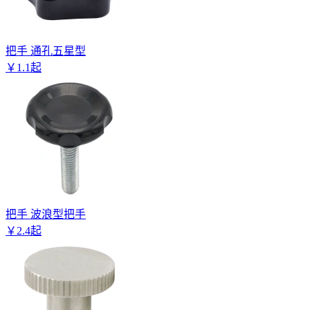
把手 通孔五星型
￥
1
.
1
起
把手 波浪型把手
￥
2
.
4
起