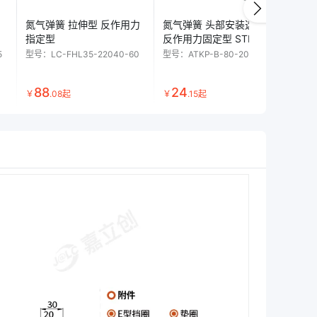
氮气弹簧 拉伸型 反作用力
氮气弹簧 头部安装选择型
氮
指定型
反作用力固定型 STKM11A
自
5
型号：
LC-FHL35-22040-60
型号：
ATKP-B-80-200
型号
88
24
2
￥
.
08
起
￥
.
15
起
￥