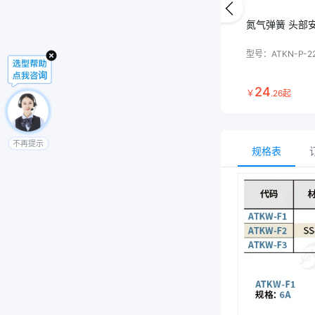
氮气弹簧 头部
型号：
ATKN-P-2
24
￥
.
26
起
不再提示
规格表