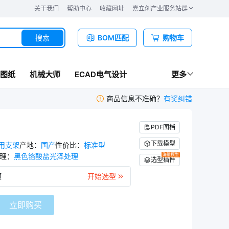
关于我们
帮助中心
收藏网址
嘉立创产业服务站群
搜索
BOM匹配
购物车
图纸
机械大师
ECAD电气设计
更多
商品信息不准确？
有奖纠错
PDF图档
下载模型
用支架
产地
：
国产
性价比
：
标准型
理
：
黑色铬酸盐光泽处理
海量模型
选型插件
项
开始选型
立即购买