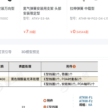
安装万向型
氮气弹簧安装用支架 头部
拉伸弹簧 中载型
安装限定型
2100C
型号：
ATKV-S3-6A
型号：
ATHR-W-PG2-D4-L1
7
0
￥
.
38
起
￥
.
54544
起
订货引导
3D模型预览