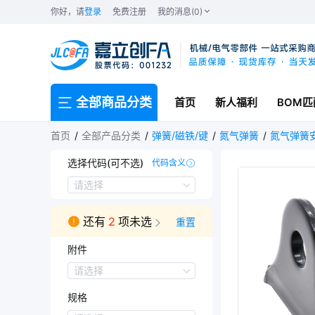
你好，请
登录
免费注册
我的消息(0)
全部商品分类
首页
新人福利
BOM匹
首页
全部产品分类
弹簧/磁铁/键
氮气弹簧
氮气弹簧
选择代码(可不选)
代码含义
ATKW-F3
ATKW-F1
ATKW-F2
请选择
还有
2
项未选
重置
附件
附件
请选择
E型挡圈1个,垫圈1个
规格
E型挡圈1个,POA衬套各1个