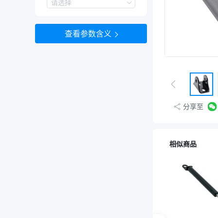
E型挡圈1个,铰链销1个,POA轴环2个
规格
请选择
6A
6B
查看参数含义
6C
6D
8A
8B
8C
8D
8F
分享至
相似商品