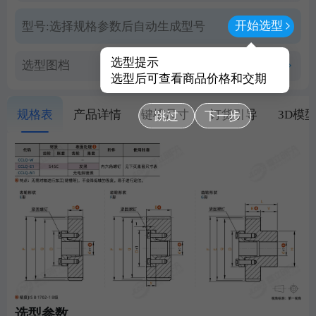
开始选型
型号:
选择规格参数后自动生成型号
选型提示
选型图档
查看PDF图档
选型后可查看商品价格和交期
规格表
产品详情
键槽尺寸
订货引导
3D模
跳过
下一步
选型参数