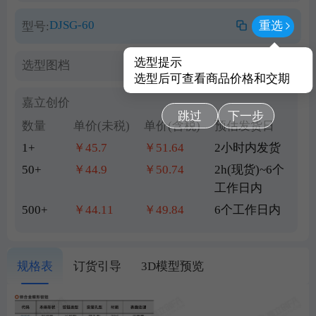
DJSG-60
重选
型号:
选型提示
选型图档
查看PDF图档
选型后可查看商品价格和交期
嘉立创价
跳过
下一步
数量
单价(未税)
单价(含税)
预估发货日
1+
￥45.7
￥51.64
2小时内发货
50+
￥44.9
￥50.74
2h(现货)~6个
工作日内
500+
￥44.11
￥49.84
6个工作日内
规格表
订货引导
3D模型预览