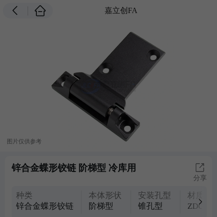
嘉立创FA
图片仅供参考
锌合金蝶形铰链 阶梯型 冷库用
分享
种类
本体形状
安装孔型
材质
锌合金蝶形铰链
阶梯型
锥孔型
ZDC