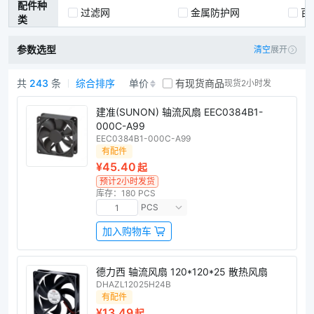
配件种
过滤网
金属防护网
百
类
参数选型
清空
展开
共
243
条
综合排序
单价
有现货商品
现货2小时发
轴流风扇商品列表
建准(SUNON) 轴流风扇 EEC0384B1-
000C-A99
EEC0384B1-000C-A99
有配件
¥45.40
起
预计2小时发货
库存：180 PCS
PCS
加入购物车
德力西 轴流风扇 120*120*25 散热风扇
DHAZL12025H24B
有配件
¥13.49
起