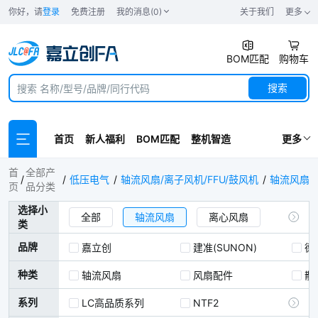
你好，请
登录
免费注册
我的消息(0)
关于我们
更多
BOM匹配
购物车
搜索
首页
新人福利
BOM匹配
整机智造
更多
轴流风扇
首
全部产
低压电气
轴流风扇/离子风机/FFU/鼓风机
轴流风扇
页
品分类
选择小
全部
轴流风扇
离心风扇
类
离子风机/离子风扇
品牌
嘉立创
建准(SUNON)
德力
离子风嘴/离子喷嘴
种类
轴流风扇
风扇配件
散
系列
LC高品质系列
NTF2
IN