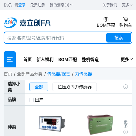
你好，请
登录
免费注册
我的消息(0)
关于我们
更多
BOM匹配
购物车
搜索
首页
新人福利
BOM匹配
整机智造
更多
力传感器
首页
全部产品分类
传感器/视觉
力传感器
选择小
全部
拉压双向力传感器
类
称重式压力传感器
压式结构力传感器
品牌
国产
张力式力传感器
动态扭矩传感器
静态扭矩传感器
多维力传感器
更多
种类
单点式力传感器