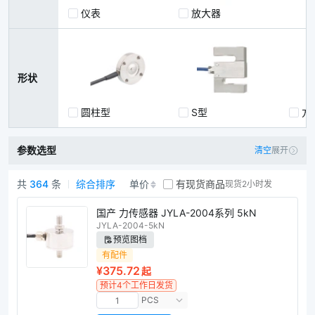
力传感器控制器/放大器
仪表
放大器
压
形状
圆柱型
S型
方
参数选型
清空
展开
共
364
条
综合排序
单价
有现货商品
现货2小时发
力传感器商品列表
国产 力传感器 JYLA-2004系列 5kN
JYLA-2004-5kN
预览图档
有配件
¥375.72
起
预计4个工作日发货
PCS