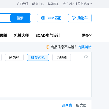
关于我们
帮助中心
收藏网址
嘉立创产业服务站群
搜索
BOM匹配
购物车
图纸
机械大师
ECAD电气设计
更多
商品信息不准确？
有奖纠错
斜齿轮
螺旋齿轮
齿轮轴
齿条
组装专用齿规
毛毡齿轮
列表
大图