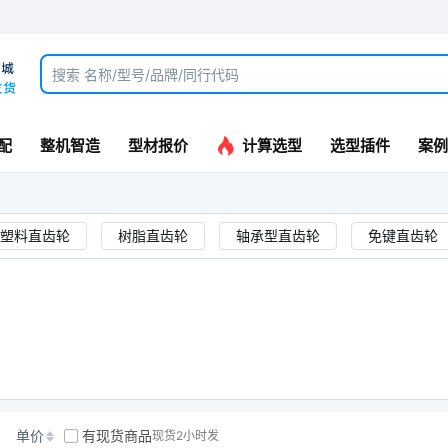
配
整机智造
型材报价
计算选型
选型插件
案例
塑料直齿轮
树脂直齿轮
轴承型直齿轮
免键直齿轮
蜗轮/蜗杆
直齿条
斜齿条
圆齿条
树脂直
单价
有现货商品
现货2小时发