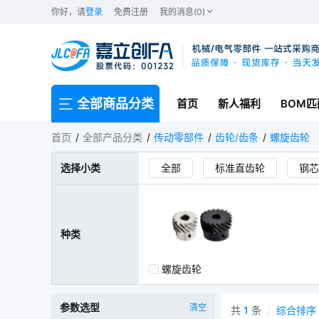
你好，请
登录
免费注册
我的消息(0)
全部商品分类
首页
新人福利
BOM匹
螺旋齿轮
首页
全部产品分类
传动零部件
齿轮/齿条
螺旋齿轮
选择小类
全部
标准直齿轮
钢芯
直齿锥齿轮
弧齿锥齿轮
零背隙齿条
种类
螺旋齿轮
参数选型
清空
共
1
条
综合排序
螺旋齿轮商品列表