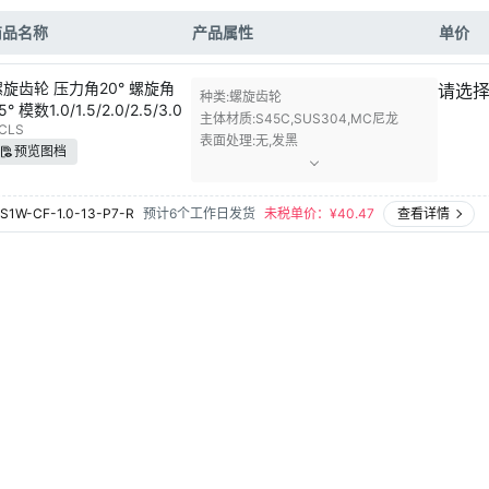
商品名称
产品属性
单价
螺旋齿轮 压力角20° 螺旋角
请选
种类
螺旋齿轮
5° 模数1.0/1.5/2.0/2.5/3.0
主体材质
S45C,SUS304,MC尼龙
CLS
表面处理
无,发黑
预览图档
S1W-CF-1.0-13-P7-R
预计6个工作日发货
未税单价：¥
40.47
查看详情