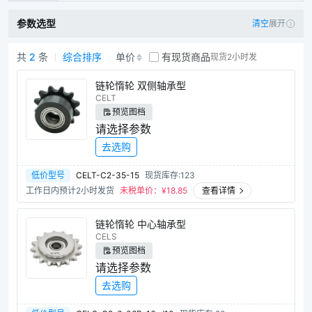
短节距输送链条
U型盖板链
参数选型
清空
展开
工程塑料块链条
08BS输送链条
共
2
条
综合排序
单价
有现货商品
现货2小时发
平顶链
链条导向件
链轮惰轮商品列表
链轮惰轮 双侧轴承型
链条导向件带C型槽钢
CELT
链条导向件带安装法兰型
预览图档
请选择参数
摩擦条/钢轨
倍速链回程导轨
去选购
链条连接杆
惰轮销
低价型号
CELT-C2-35-15
现货库存:123
带惰轮张力调整装置
张力调整装置
工作日内预计2小时发货
未税单价：¥
18.85
查看详情
链条张力调整器
链轮惰轮 中心轴承型
CELS
预览图档
请选择参数
去选购