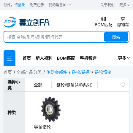
你好，请
登录
免费注册
我的消息(0)
关于我们
更多
BOM匹配
购物车
搜索
首页
新人福利
BOM匹配
整机智造
更多
链轮惰轮
首页
全部产品分类
传动零部件
链轮/链条
链轮惰轮
选择小
全部
链轮/链条(A/B系列)
类
免键链轮
链轮惰轮
双排链轮/链条
倍速链轮/链条
种类
双节距小滚子输送链轮/链条
链轮惰轮
双节距大滚子输送链轮/链条