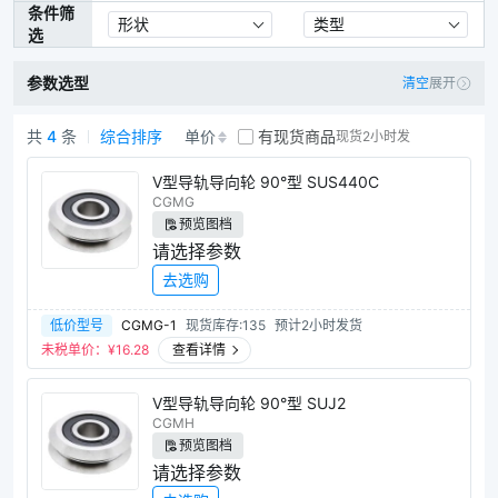
条件筛
形状
类型
选
参数选型
清空
展开
共
4
条
综合排序
单价
有现货商品
现货2小时发
V型导轨商品列表
V型导轨导向轮 90°型 SUS440C
CGMG
预览图档
请选择参数
去选购
低价型号
CGMG-1
现货库存:135
预计2小时发货
未税单价：¥
16.28
查看详情
V型导轨导向轮 90°型 SUJ2
CGMH
预览图档
请选择参数