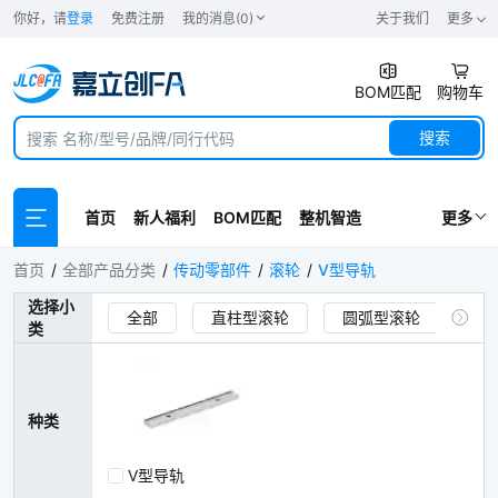
你好，请
登录
免费注册
我的消息(0)
关于我们
更多
BOM匹配
购物车
搜索
首页
新人福利
BOM匹配
整机智造
更多
V型导轨
首页
全部产品分类
传动零部件
滚轮
V型导轨
选择小
全部
直柱型滚轮
圆弧型滚轮
类
台阶型滚轮
导向轮
福来轮
树脂滚轮
包胶锂电滚轮
种类
清洁型硅胶滚轮
陶瓷滚轮
V型导轨
V型导轨