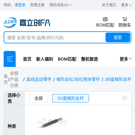
你好，请
登录
免费注册
我的消息(0)
关于我们
更多
BOM匹配
购物车
搜索
首页
新人福利
BOM匹配
整机智造
更多
30度梯形丝杆
全部
首
产品
直线运动零件
梯形丝杠/丝杠相关零件
30度梯形丝杆
页
分类
选择小
全部
30度梯形丝杆
类
30度梯形丝杆用螺帽
30度梯形丝杠组件
种类
微型滑动丝杠（组件）