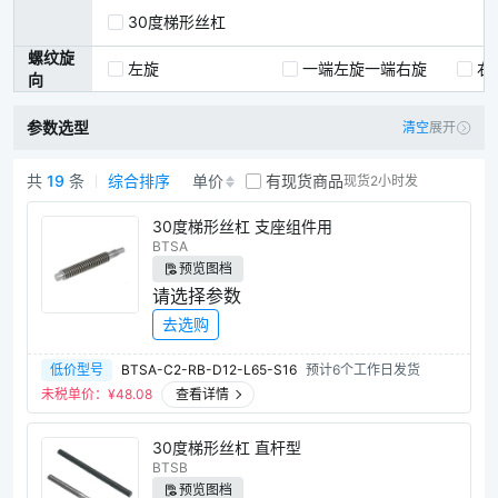
30度梯形丝杠
30度梯形丝杠用支座
螺纹旋
30度梯形丝杠用螺帽支架
左旋
一端左旋一端右旋
右
向
30度梯形丝杆防转固定件
参数选型
清空
展开
数字位置显示器
共
19
条
综合排序
单价
有现货商品
现货2小时发
数字位置显示器用夹板
30度梯形丝杆商品列表
30度梯形丝杠 支座组件用
BTSA
预览图档
请选择参数
去选购
低价型号
BTSA-C2-RB-D12-L65-S16
预计6个工作日发货
未税单价：¥
48.08
查看详情
30度梯形丝杠 直杆型
BTSB
预览图档