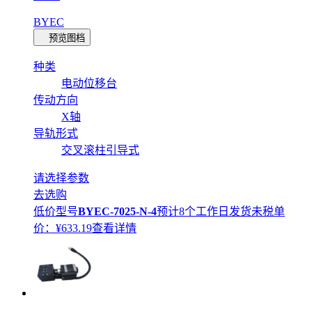
BYEC
预览图档
种类
电动位移台
传动方向
X轴
导轨形式
交叉滚柱引导式
请选择参数
去选购
低价型号
BYEC-7025-N-4
预计8个工作日发货
未税单
价：¥
633.19
查看详情