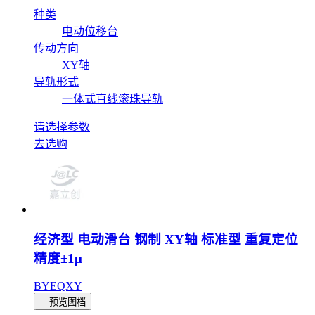
种类
电动位移台
传动方向
XY轴
导轨形式
一体式直线滚珠导轨
请选择参数
去选购
经济型 电动滑台 钢制 XY轴 标准型 重复定位
精度±1μ
BYEQXY
预览图档