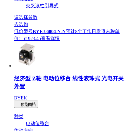
交叉滚柱引导式
请选择参数
去选购
低价型号
BYEJ-6004-N-N
预计8个工作日发货
未税单
价：¥
1923.45
查看详情
经济型 Z轴 电动位移台 线性滚珠式 光电开关
外置
BYEK
预览图档
种类
电动位移台
传动方向