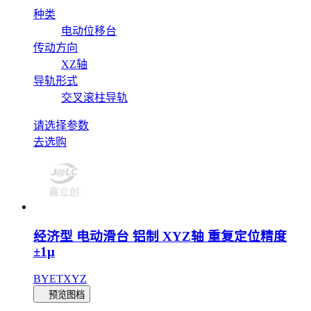
种类
电动位移台
传动方向
XZ轴
导轨形式
交叉滚柱导轨
请选择参数
去选购
经济型 电动滑台 铝制 XYZ轴 重复定位精度
±1μ
BYETXYZ
预览图档