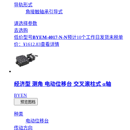
导轨形式
角接触轴承引导式
请选择参数
去选购
低价型号
BYEM-4017-N-N
预计10个工作日发货
未税单
价：¥
1612.83
查看详情
经济型 测角 电动位移台 交叉滚柱式 α轴
BYEN
预览图档
种类
电动位移台
传动方向