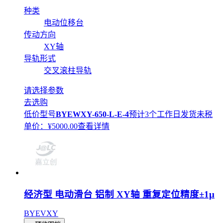
种类
电动位移台
传动方向
XY轴
导轨形式
交叉滚柱导轨
请选择参数
去选购
低价型号
BYEWXY-650-L-E-4
预计3个工作日发货
未税
单价：¥
5000.00
查看详情
经济型 电动滑台 铝制 XY轴 重复定位精度±1μ
BYEVXY