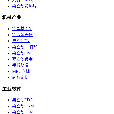
嘉立创发热片
机械产业
铝型材DIY
铝合金壳体
嘉立创FA
嘉立创3D打印
嘉立创CNC
嘉立创钣金
手板复模
MRO商城
面板定制
工业软件
嘉立创EDA
嘉立创CAM
嘉立创DFM