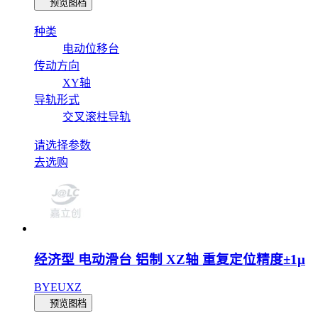
预览图档
种类
电动位移台
传动方向
XY轴
导轨形式
交叉滚柱导轨
请选择参数
去选购
经济型 电动滑台 铝制 XZ轴 重复定位精度±1μ
BYEUXZ
预览图档