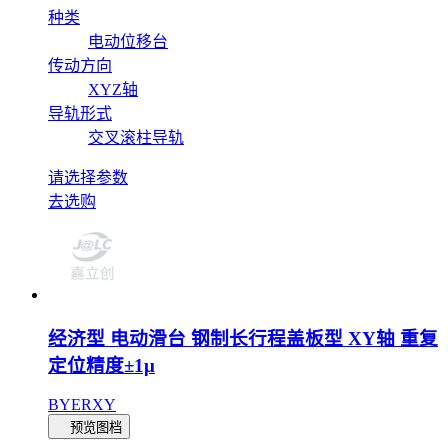
种类
电动位移台
传动方向
XYZ轴
导轨形式
交叉滚柱导轨
请选择参数
去选购
经济型 电动滑台 钢制长行程盖板型 XY轴 重复
定位精度±1μ
BYERXY
预览图档