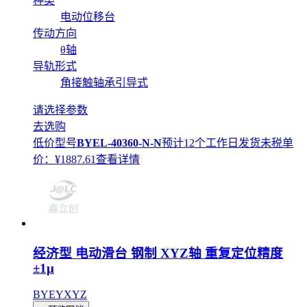
种类
电动位移台
传动方向
θ轴
导轨形式
角接触轴承引导式
请选择参数
去选购
低价型号
BYEL-40360-N-N
预计12个工作日发货
未税单
价：¥
1887.61
查看详情
经济型 电动滑台 钢制 XYZ轴 重复定位精度
±1μ
BYEYXYZ