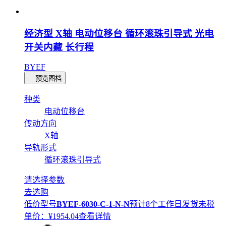
经济型 X轴 电动位移台 循环滚珠引导式 光电
开关内藏 长行程
BYEF
预览图档
种类
电动位移台
传动方向
X轴
导轨形式
循环滚珠引导式
请选择参数
去选购
低价型号
BYEF-6030-C-1-N-N
预计8个工作日发货
未税
单价：¥
1954.04
查看详情