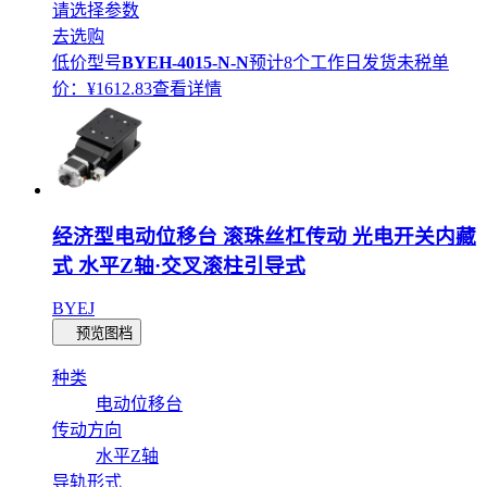
请选择参数
去选购
低价型号
BYEH-4015-N-N
预计8个工作日发货
未税单
价：¥
1612.83
查看详情
经济型电动位移台 滚珠丝杠传动 光电开关内藏
式 水平Z轴·交叉滚柱引导式
BYEJ
预览图档
种类
电动位移台
传动方向
水平Z轴
导轨形式