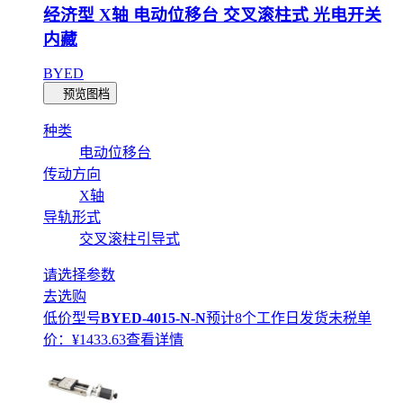
经济型 X轴 电动位移台 交叉滚柱式 光电开关
内藏
BYED
预览图档
种类
电动位移台
传动方向
X轴
导轨形式
交叉滚柱引导式
请选择参数
去选购
低价型号
BYED-4015-N-N
预计8个工作日发货
未税单
价：¥
1433.63
查看详情