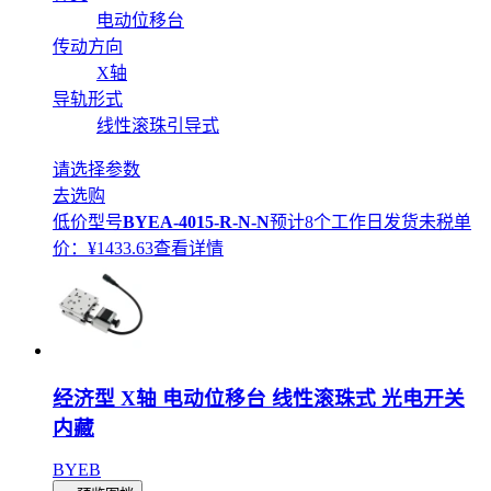
电动位移台
传动方向
X轴
导轨形式
线性滚珠引导式
请选择参数
去选购
低价型号
BYEA-4015-R-N-N
预计8个工作日发货
未税单
价：¥
1433.63
查看详情
经济型 X轴 电动位移台 线性滚珠式 光电开关
内藏
BYEB