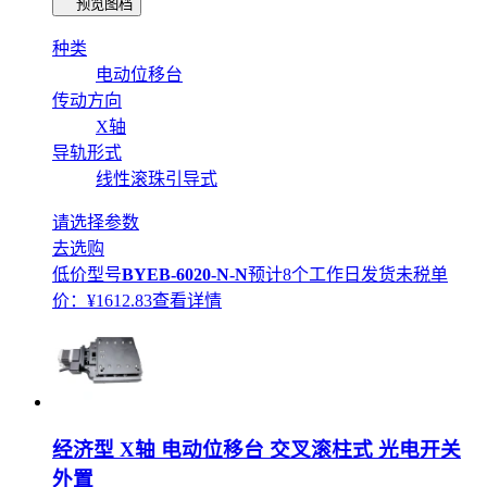
预览图档
种类
电动位移台
传动方向
X轴
导轨形式
线性滚珠引导式
请选择参数
去选购
低价型号
BYEB-6020-N-N
预计8个工作日发货
未税单
价：¥
1612.83
查看详情
经济型 X轴 电动位移台 交叉滚柱式 光电开关
外置