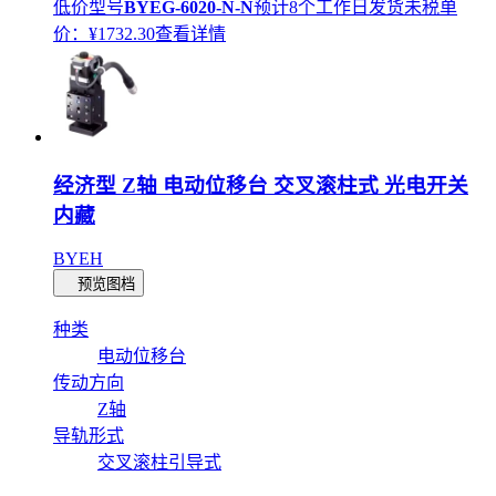
低价型号
BYEG-6020-N-N
预计8个工作日发货
未税单
价：¥
1732.30
查看详情
经济型 Z轴 电动位移台 交叉滚柱式 光电开关
内藏
BYEH
预览图档
种类
电动位移台
传动方向
Z轴
导轨形式
交叉滚柱引导式