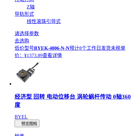
Z轴
导轨形式
线性滚珠引导式
请选择参数
去选购
低价型号
BYEK-4006-N-N
预计8个工作日发货
未税单
价：¥
1373.89
查看详情
经济型 回转 电动位移台 涡轮蜗杆传动 θ轴360
度
BYEL
预览图档