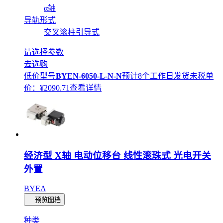
α轴
导轨形式
交叉滚柱引导式
请选择参数
去选购
低价型号
BYEN-6050-L-N-N
预计8个工作日发货
未税单
价：¥
2090.71
查看详情
经济型 X轴 电动位移台 线性滚珠式 光电开关
外置
BYEA
预览图档
种类