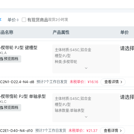
序
单价
有现货商品
现货2小时发
商品名称
产品属性
单价
多楔带轮 PJ型 键槽型
请选
主体材质
S45C,铝合金
XLA
槽型
PJ型
预览图档
种类
多楔带轮
C2N1-D22.4-N4-d8
预计7个工作日发货
未税单价：¥
16.16
查看详情
多楔带惰轮 PJ型 单轴承型
请选
主体材质
S45C,铝合金
XLC
槽型
PJ型
预览图档
轴承数量
单轴承型
C2E1-D40-N4-d10
预计7个工作日发货
未税单价：¥
21.37
查看详情