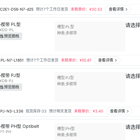
C2E1-D56-N7-d25
预计7个工作日发货
未税单价：¥
30.53
查看详情
楔带 PL型
请选
槽型
PL型
XDD-PL
种类
多楔带
预览图档
PL-N7-L1851
预计7个工作日发货
未税单价：¥
55.87
查看详情
楔带 PJ型
请选
槽型
PJ型
XDB-PJ
种类
多楔带
预览图档
PJ-N3-L336
现货库存:33
预计明天发货
未税单价：¥
3.40
查看详情
楔带 PH型 Optibelt
请选
槽型
PH型
PT-PH
种类
多楔带