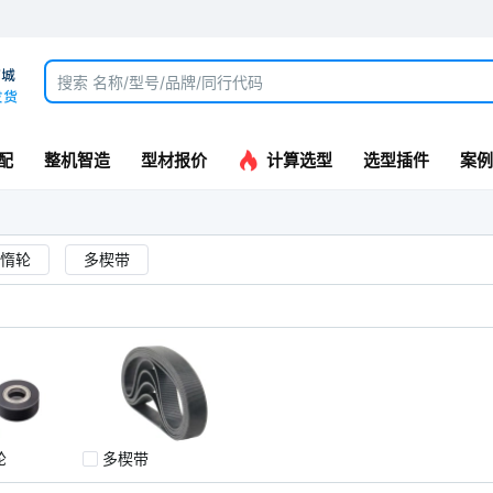
配
整机智造
型材报价
计算选型
选型插件
案例
惰轮
多楔带
轮
多楔带