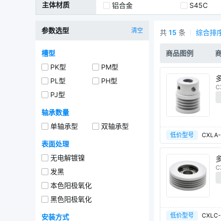
主体材质
铝合金
S45C
参数选型
清空
共
15
条
综合排
多楔带轮商品列表
槽型
商品图例
PK型
PM型
PL型
PH型
C
PJ型
轴承数量
单轴承型
双轴承型
低价型号
CXLA-
表面处理
无电解镀镍
C
发黑
本色阳极氧化
黑色阳极氧化
低价型号
CXLC-
安装方式