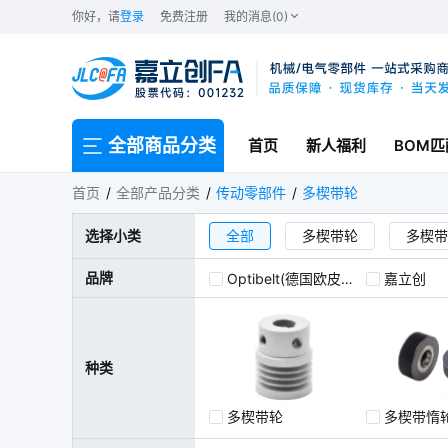
你好，请
登录
免费注册
我的消息(0)
全部商品分类
首页
新人福利
BOM匹
多楔带轮
首页
全部产品分类
传动零部件
多楔带轮
选择小类
全部
多楔带轮
多楔带
品牌
Optibelt(德国欧皮特)
嘉立创
种类
多楔带轮
多楔带惰