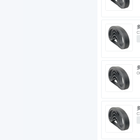
C
多
O
C