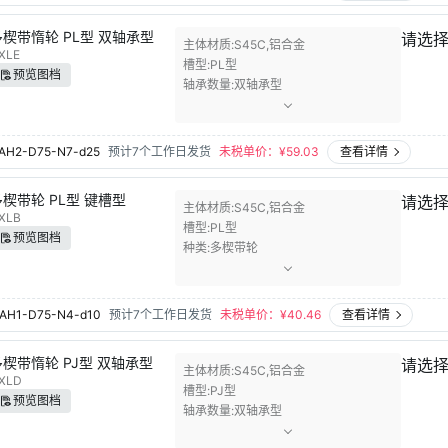
多楔带惰轮 PL型 双轴承型
请选
主体材质
S45C,铝合金
XLE
槽型
PL型
预览图档
轴承数量
双轴承型
AH2-D75-N7-d25
预计7个工作日发货
未税单价：¥
59.03
查看详情
多楔带轮 PL型 键槽型
请选
主体材质
S45C,铝合金
XLB
槽型
PL型
预览图档
种类
多楔带轮
AH1-D75-N4-d10
预计7个工作日发货
未税单价：¥
40.46
查看详情
多楔带惰轮 PJ型 双轴承型
请选
主体材质
S45C,铝合金
XLD
槽型
PJ型
预览图档
轴承数量
双轴承型