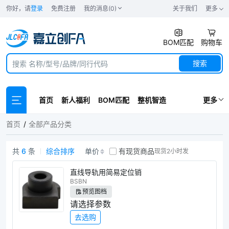
你好，请
登录
免费注册
我的消息(0)
关于我们
更多
BOM匹配
购物车
搜索
首页
新人福利
BOM匹配
整机智造
更多
1479151206083431
首页
全部产品分类
共
6
条
综合排序
单价
有现货商品
现货2小时发
1479151206083431商品列表
直线导轨用简易定位销
BSBN
预览图档
请选择参数
去选购