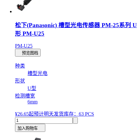
松下(Panasonic) 槽型光电传感器 PM-25系列 U
形 PM-U25
PM-U25
预览图档
种类
槽型光电
形状
U型
检测槽宽
6mm
¥26.65
起
预计明天发货
库存：63 PCS
加入购物车