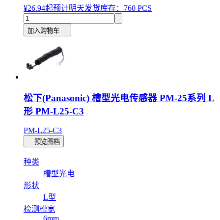
¥26.94
起
预计明天发货
库存：760 PCS
加入购物车
松下(Panasonic) 槽型光电传感器 PM-25系列 L
形 PM-L25-C3
PM-L25-C3
预览图档
种类
槽型光电
形状
L型
检测槽宽
6mm