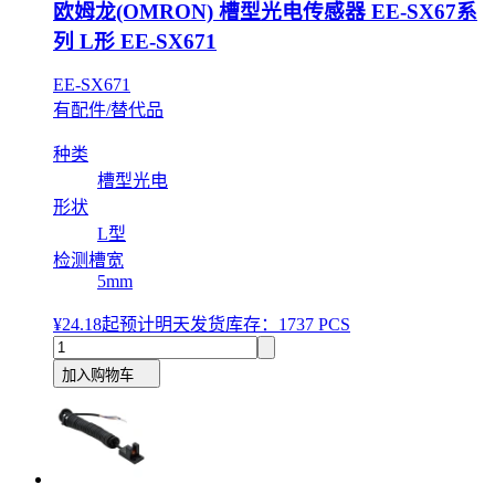
欧姆龙(OMRON) 槽型光电传感器 EE-SX67系
列 L形 EE-SX671
EE-SX671
有配件/替代品
种类
槽型光电
形状
L型
检测槽宽
5mm
¥24.18
起
预计明天发货
库存：1737 PCS
加入购物车