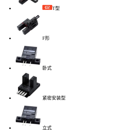
T型
F形
卧式
紧密安装型
立式