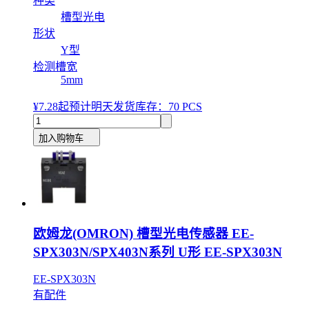
种类
槽型光电
形状
Y型
检测槽宽
5mm
¥7.28
起
预计明天发货
库存：70 PCS
加入购物车
欧姆龙(OMRON) 槽型光电传感器 EE-
SPX303N/SPX403N系列 U形 EE-SPX303N
EE-SPX303N
有配件