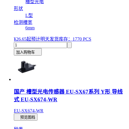
槽型光电
形状
L型
检测槽宽
6mm
¥26.65
起
预计明天发货
库存：1770 PCS
加入购物车
国产 槽型光电传感器 EU-SX67系列 Y形 导线
式 EU-SX674-WR
EU-SX674-WR
预览图档