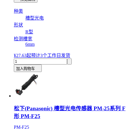
种类
槽型光电
形状
R型
检测槽宽
6mm
¥27.63
起
预计3个工作日发货
加入购物车
松下(Panasonic) 槽型光电传感器 PM-25系列 F
形 PM-F25
PM-F25