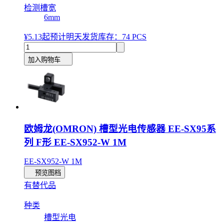
检测槽宽
6mm
¥5.13
起
预计明天发货
库存：74 PCS
加入购物车
欧姆龙(OMRON) 槽型光电传感器 EE-SX95系
列 F形 EE-SX952-W 1M
EE-SX952-W 1M
预览图档
有替代品
种类
槽型光电