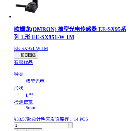
欧姆龙(OMRON) 槽型光电传感器 EE-SX95系
列 L形 EE-SX951-W 1M
EE-SX951-W 1M
预览图档
有替代品
种类
槽型光电
形状
L型
检测槽宽
5mm
¥33.57
起
预计明天发货
库存：14 PCS