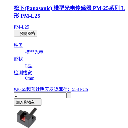
松下(Panasonic) 槽型光电传感器 PM-25系列 L
形 PM-L25
PM-L25
预览图档
种类
槽型光电
形状
L型
检测槽宽
6mm
¥26.65
起
预计明天发货
库存：553 PCS
加入购物车