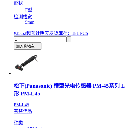
形状
F型
检测槽宽
5mm
¥35.52
起
预计明天发货
库存：181 PCS
加入购物车
松下(Panasonic) 槽型光电传感器 PM-45系列 L
形 PM-L45
PM-L45
有替代品
种类