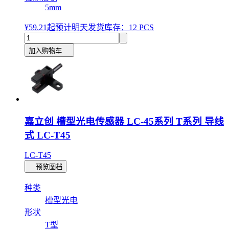
5mm
¥59.21
起
预计明天发货
库存：12 PCS
加入购物车
嘉立创 槽型光电传感器 LC-45系列 T系列 导线
式 LC-T45
LC-T45
预览图档
种类
槽型光电
形状
T型