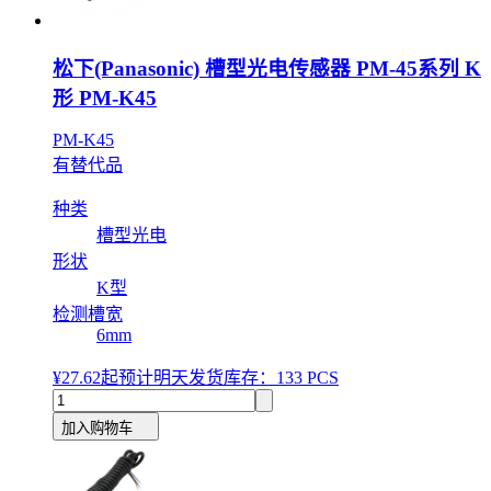
松下(Panasonic) 槽型光电传感器 PM-45系列 K
形 PM-K45
PM-K45
有替代品
种类
槽型光电
形状
K型
检测槽宽
6mm
¥27.62
起
预计明天发货
库存：133 PCS
加入购物车