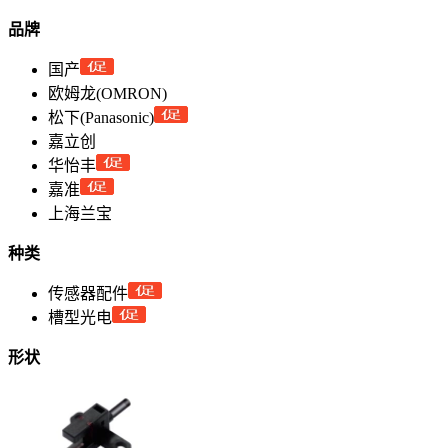
品牌
国产
欧姆龙(OMRON)
松下(Panasonic)
嘉立创
华怡丰
嘉准
上海兰宝
种类
传感器配件
槽型光电
形状