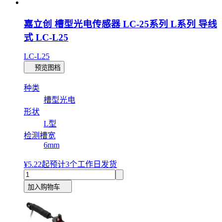
嘉立创 槽型光电传感器 LC-25系列 L系列 导线
式 LC-L25
LC-L25
预览图档
种类
槽型光电
形状
L型
检测槽宽
6mm
¥5.22
起
预计3个工作日发货
加入购物车