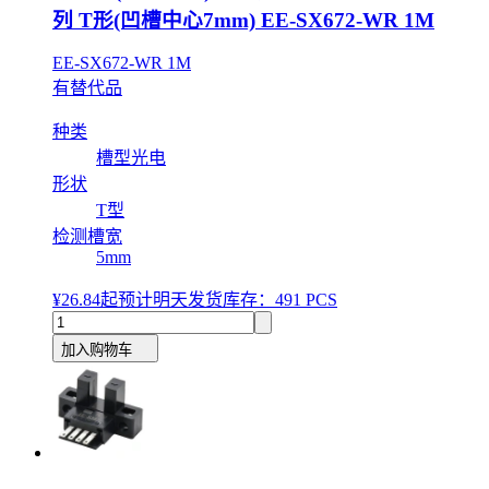
列 T形(凹槽中心7mm) EE-SX672-WR 1M
EE-SX672-WR 1M
有替代品
种类
槽型光电
形状
T型
检测槽宽
5mm
¥26.84
起
预计明天发货
库存：491 PCS
加入购物车