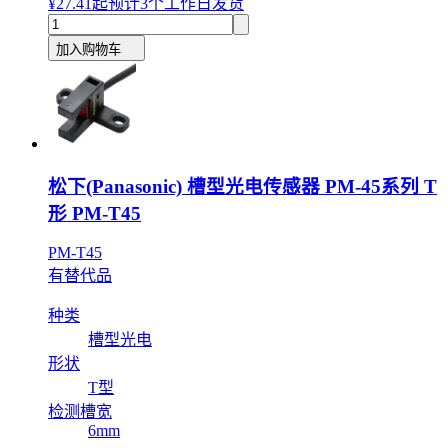
¥27.41
起
预计3个工作日发货
加入购物车
松下(Panasonic) 槽型光电传感器 PM-45系列 T
形 PM-T45
PM-T45
有替代品
种类
槽型光电
形状
T型
检测槽宽
6mm