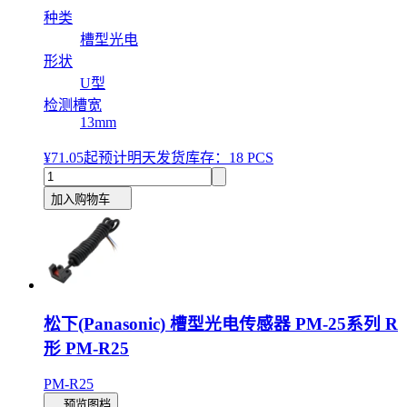
种类
槽型光电
形状
U型
检测槽宽
13mm
¥71.05
起
预计明天发货
库存：18 PCS
加入购物车
松下(Panasonic) 槽型光电传感器 PM-25系列 R
形 PM-R25
PM-R25
预览图档