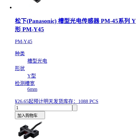
松下(Panasonic) 槽型光电传感器 PM-45系列 Y
形 PM-Y45
PM-Y45
种类
槽型光电
形状
Y型
检测槽宽
6mm
¥26.65
起
预计明天发货
库存：1088 PCS
加入购物车