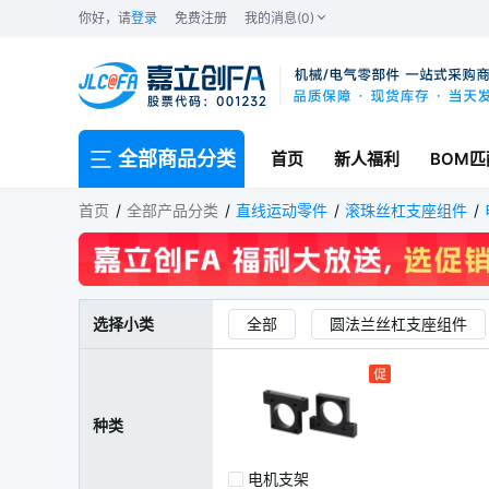
你好，请
登录
免费注册
我的消息(0)
全部商品分类
首页
新人福利
BOM匹
电机支架
首页
全部产品分类
直线运动零件
滚珠丝杠支座组件
选择小类
全部
圆法兰丝杠支座组件
支座用间隔环
种类
电机支架