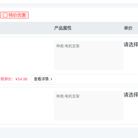
特价优惠
产品属性
单价
请选
种类
电机支架
未税单价：¥
54.96
查看详情
请选
种类
电机支架