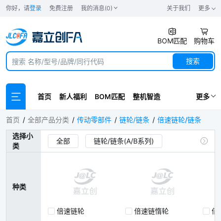
你好，请
登录
免费注册
我的消息(0)
关于我们
更多
BOM匹配
购物车
搜索
首页
新人福利
BOM匹配
整机智造
更多
倍速链轮/链条
首页
全部产品分类
传动零部件
链轮/链条
倍速链轮/链条
选择小
全部
链轮/链条(A/B系列)
类
免键链轮
链轮惰轮
双排链轮/链条
倍速链轮/链条
种类
双节距小滚子输送链轮/链条
倍速链轮
倍速链惰轮
倍
双节距大滚子输送链轮/链条