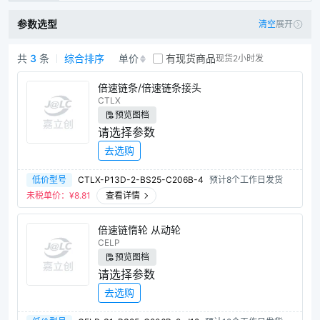
短节距输送链条
U型盖板链
参数选型
清空
展开
工程塑料块链条
08BS输送链条
共
3
条
综合排序
单价
有现货商品
现货2小时发
平顶链
链条导向件
倍速链轮/链条商品列表
倍速链条/倍速链条接头
链条导向件带C型槽钢
CTLX
链条导向件带安装法兰型
预览图档
请选择参数
摩擦条/钢轨
倍速链回程导轨
去选购
链条连接杆
惰轮销
低价型号
CTLX-P13D-2-BS25-C206B-4
预计8个工作日发货
带惰轮张力调整装置
张力调整装置
未税单价：¥
8.81
查看详情
链条张力调整器
倍速链惰轮 从动轮
CELP
预览图档
请选择参数
去选购