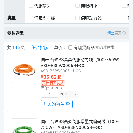
伺服接头
伺服线束
数
类型
伺服刹车线
伺服动力线
伺
参数选型
清空
展开
共
145
条
综合排序
单价
有现货商品
现货2小时发
台达伺服线束商品列表
国产 台达B3高柔伺服动力线（100-750W）
ASD-B3PW0005-H-GC
ASD-B3PW0005-H-GC
¥35.62
起
预计明天发货
库存：4 PCS
PCS
加入购物车
国产 台达B3高柔伺服增量式编码线（100-
750W） ASD-B3EN0005-H-GC
ASD-B3EN0005-H-GC