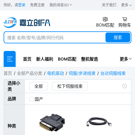
你好，请
登录
免费注册
我的消息(0)
关于我们
更多
BOM匹配
购物车
搜索
首页
新人福利
BOM匹配
整机智造
更多
台达伺服线束
首页
全部产品分类
电机驱动
伺服/步进线束
台达伺服线束
选择小
全部
松下伺服线束
类
雷赛伺服/步进线束
禾川伺服线束
品牌
国产
台达伺服线束
三菱伺服线束
西门子伺服线束
汇川伺服线束
种类
伺服调机线