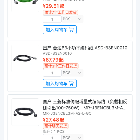
¥29.51
起
预计7个工作日发货
PCS
加入购物车
国产 台达B3小功率编码线 ASD-B3EN0010
ASD-B3EN0010
¥87.79
起
预计3个工作日发货
PCS
加入购物车
国产 三菱标准伺服增量式编码线（负载相反
侧引出100-750W） MR-J3ENCBL3M-A2-
MR-J3ENCBL3M-A2-L-GC
L-GC
¥27.48
起
预计明天发货
库存：1 PCS
PCS