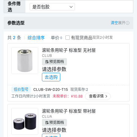
条件筛
铝合金流利条
是否包胶
选
参数选型
清空
展开
共
2
条
综合排序
单价
有现货商品
现货2小时发
滚轮条用轮子商品列表
滚轮条用轮子 标准型 无衬层
CLUB
预览图档
请选择参数
去选购
低价型号
CLUB-SW-D20-T15
现货库存:2
工作日内预计2小时发货
未税单价：¥
10.88
查看详情
滚轮条用轮子 标准型 带衬层
CLUA
预览图档
请选择参数