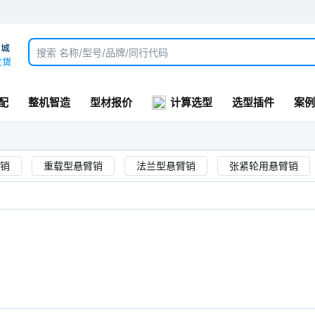
配
整机智造
型材报价
计算选型
选型插件
案例
销
销
重载型悬臂销
法兰型悬臂销
张紧轮用悬臂销