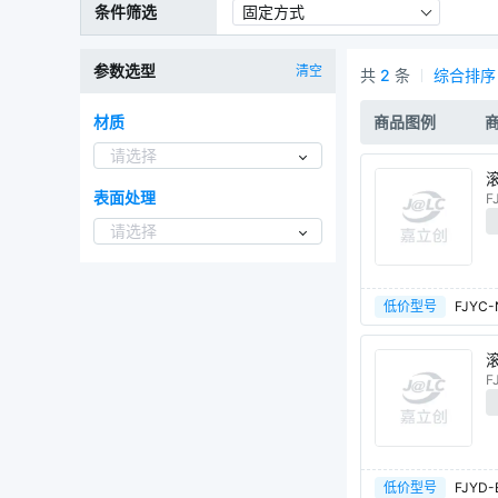
条件筛选
固定方式
参数选型
清空
共
2
条
综合排序
滚动轴销商品列表
材质
商品图例
请选择
表面处理
F
请选择
低价型号
FJYC-
F
低价型号
FJYD-