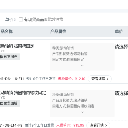
单价
有现货商品
现货2小时发
商品名称
产品属性
单价
滚动轴销 挡圈槽固定
请选
种类
滚动轴销
JYC
产品形状筛选
滚动轴销
预览图档
固定方式
挡圈槽固定
N1-D6-L16-F11
预计9个工作日发货
未税单价：¥
12.10
查看详情
滚动轴销 挡圈槽内螺纹固定
请选
种类
滚动轴销
JYD
产品形状筛选
滚动轴销
预览图档
固定方式
挡圈槽内螺纹固定
E1-D8-L14-F9
预计9个工作日发货
未税单价：¥
15.95
查看详情