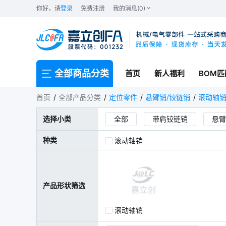
你好，请
登录
免费注册
我的消息(0)
全部商品分类
首页
新人福利
BOM匹
滚动轴销
首页
全部产品分类
定位零件
悬臂销/铰链销
滚动轴
选择小类
全部
带肩铰链销
悬臂
支点用台阶螺丝
支点销
种类
滚动轴销
产品形状筛选
滚动轴销