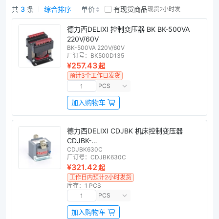
共
3
条
综合排序
单价
有现货商品
现货2小时发
变压器商品列表
德力西DELIXI 控制变压器 BK BK-500VA
220V/60V
BK-500VA 220V/60V
厂订号：
BK500D135
¥257.43
起
预计3个工作日发货
PCS
加入购物车
德力西DELIXI CDJBK 机床控制变压器
CDJBK-
CDJBK630C
630VA380V220V/36V24V12V6V(36常用)
厂订号：
CDJBK630C
¥321.42
起
工作日内预计2小时发货
库存：1 PCS
PCS
加入购物车