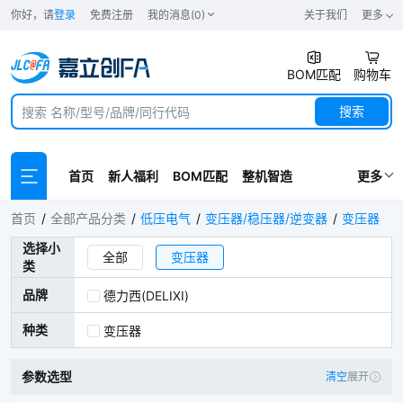
你好，请
登录
免费注册
我的消息(0)
关于我们
更多
BOM匹配
购物车
搜索
首页
新人福利
BOM匹配
整机智造
更多
变压器
首页
全部产品分类
低压电气
变压器/稳压器/逆变器
变压器
选择小
全部
变压器
类
品牌
德力西(DELIXI)
种类
变压器
参数选型
清空
展开