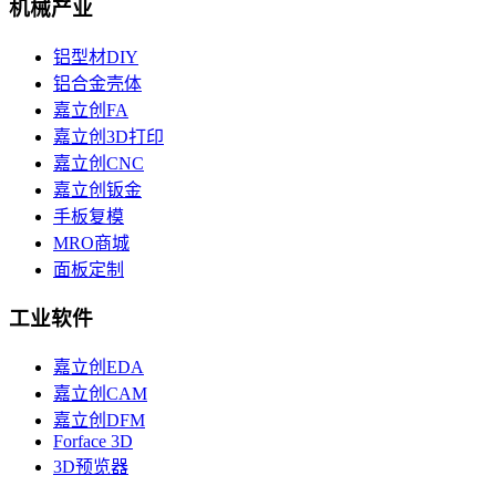
机械产业
铝型材DIY
铝合金壳体
嘉立创FA
嘉立创3D打印
嘉立创CNC
嘉立创钣金
手板复模
MRO商城
面板定制
工业软件
嘉立创EDA
嘉立创CAM
嘉立创DFM
Forface 3D
3D预览器