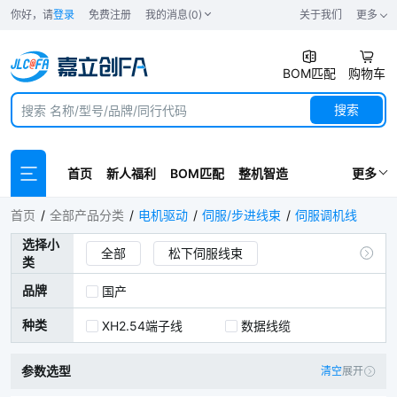
你好，请
登录
免费注册
我的消息(0)
关于我们
更多
BOM匹配
购物车
搜索
首页
新人福利
BOM匹配
整机智造
更多
伺服调机线
首页
全部产品分类
电机驱动
伺服/步进线束
伺服调机线
选择小
全部
松下伺服线束
类
雷赛伺服/步进线束
禾川伺服线束
品牌
国产
台达伺服线束
三菱伺服线束
种类
XH2.54端子线
数据线缆
西门子伺服线束
汇川伺服线束
参数选型
清空
展开
伺服调机线