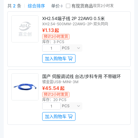
共
2
条
综合排序
单价
有现货商品
现货2小时发
伺服调机线商品列表
XH2.54端子线 2P 22AWG 0.5米
XH2.54-500MM-22AWG-2P-双头同向
¥1.13
起
预计2小时发货
库存：3 PCS
PCS
加入购物车
国产 伺服调试线 台达/步科专用 不带磁环
镀金蓝USB-MINI-3M
¥45.54
起
预计2小时发货
库存：20 PCS
PCS
加入购物车