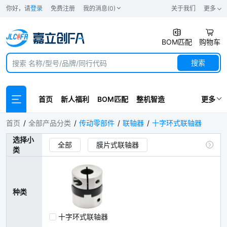
你好，请
登录
免费注册
我的消息(0)
关于我们
更多
BOM匹配
购物车
搜索
首页
新人福利
BOM匹配
整机智造
更多
十字环式联轴器
首页
全部产品分类
传动零部件
联轴器
十字环式联轴器
选择小
全部
膜片式联轴器
类
梅花式联轴器
十字环式联轴器
平行线式联轴器
螺纹线式联轴器
种类
刚性联轴器
万向节
十字环式联轴器
波纹管式联轴器
减震式联轴器