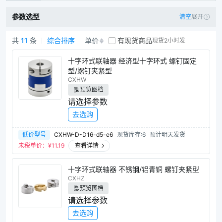
万向型联轴器
链条型联轴器
参数选型
清空
展开
螺旋弹簧型联轴器
共
11
条
综合排序
单价
有现货商品
现货2小时发
8字型编码器专用联轴器
十字环式联轴器商品列表
十字环式联轴器 经济型十字环式 螺钉固定
树脂型编码器专用联轴器
磁力联轴器
型/螺钉夹紧型
CXHW
预览图档
请选择参数
去选购
低价型号
CXHW-D-D16-d5-e6
现货库存:6
预计明天发货
未税单价：¥
11.19
查看详情
十字环式联轴器 不锈钢/铝青铜 螺钉夹紧型
CXHZ
预览图档
请选择参数
去选购