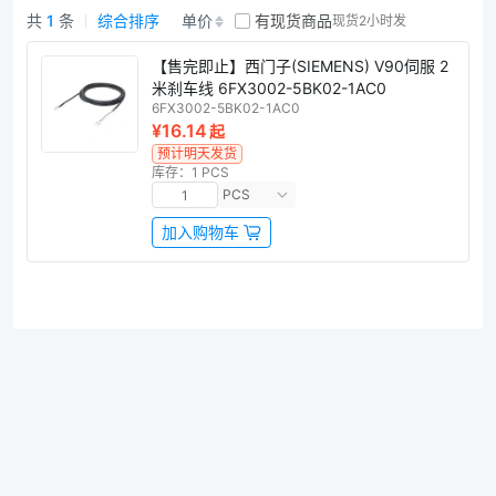
共
1
条
综合排序
单价
有现货商品
现货2小时发
西门子伺服线束商品列表
【售完即止】西门子(SIEMENS) V90伺服 2
米刹车线 6FX3002-5BK02-1AC0
6FX3002-5BK02-1AC0
¥16.14
起
预计明天发货
库存：1 PCS
PCS
加入购物车