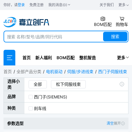
你好，请
登录
免费注册
我的消息(0)
关于我们
更多
BOM匹配
购物车
搜索
首页
新人福利
BOM匹配
整机智造
更多
西门子伺服线束
首页
全部产品分类
电机驱动
伺服/步进线束
西门子伺服线束
选择小
全部
松下伺服线束
类
雷赛伺服/步进线束
禾川伺服线束
品牌
西门子(SIEMENS)
台达伺服线束
三菱伺服线束
种类
刹车线
西门子伺服线束
汇川伺服线束
参数选型
清空
展开
伺服调机线